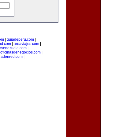
om
|
guiadeperu.com
|
ud.com
|
areaviajes.com
|
nvenezuela.com
|
|
oficinasdenegocios.com
|
dadenred.com
|