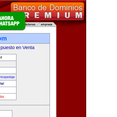
com
 puesto en Venta
OM
 Hospedaje
ta!
tas