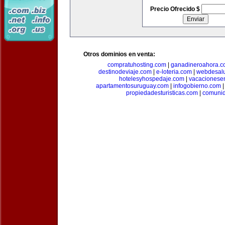
Precio Ofrecido $
Otros dominios en venta:
compratuhosting.com
|
ganadineroahora.c
destinodeviaje.com
|
e-loteria.com
|
webdesal
hotelesyhospedaje.com
|
vacacionese
apartamentosuruguay.com
|
infogobierno.com
propiedadesturisticas.com
|
comuni