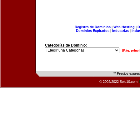
Registro de Dominios
|
Web Hosting
|
D
Dominios Expirados
|
Industrias
|
Indu
Categorías de Dominio:
[Pág. princi
** Precios expre
© 2002/2022 Solo10.com