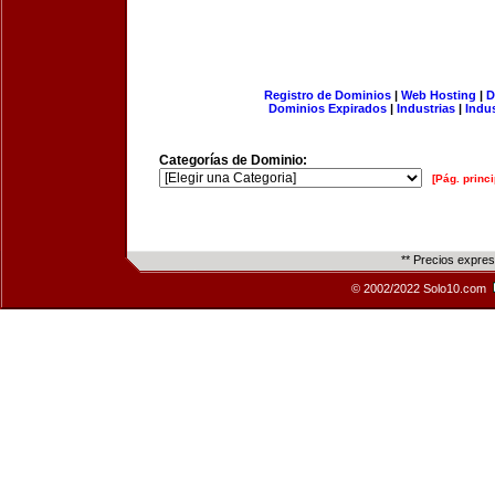
Registro de Dominios
|
Web Hosting
|
D
Dominios Expirados
|
Industrias
|
Indu
Categorías de Dominio:
[Pág. princi
** Precios expre
© 2002/2022 Solo10.com