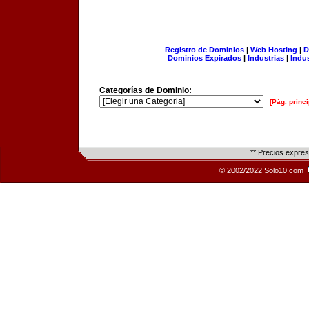
Registro de Dominios
|
Web Hosting
|
D
Dominios Expirados
|
Industrias
|
Indu
Categorías de Dominio:
[Pág. princi
** Precios expre
© 2002/2022 Solo10.com