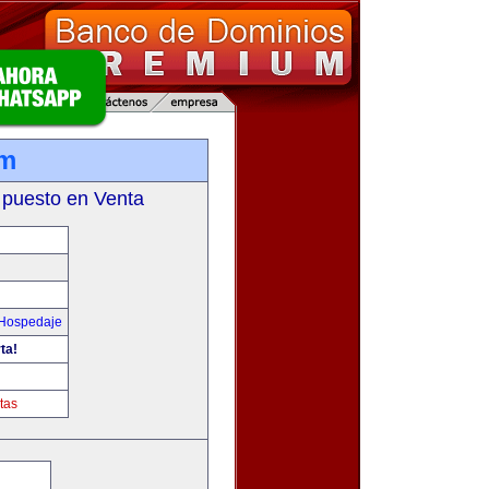
om
 puesto en Venta
 Hospedaje
ta!
tas