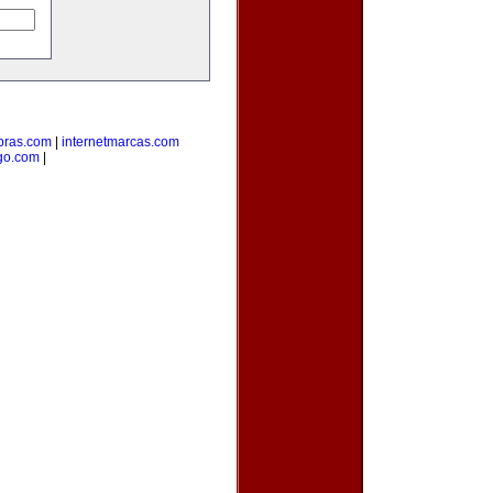
ras.com
|
internetmarcas.com
go.com
|