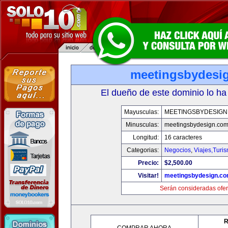
meetingsbydesi
El dueño de este dominio lo ha
Mayusculas:
MEETINGSBYDESIGN
Minusculas:
meetingsbydesign.co
Longitud:
16 caracteres
Categorias:
Negocios
,
Viajes,Turi
Precio:
$2,500.00
Visitar!
meetingsbydesign.c
Serán consideradas ofer
R