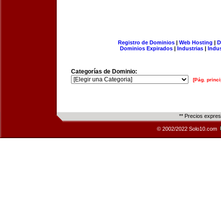
Registro de Dominios
|
Web Hosting
|
D
Dominios Expirados
|
Industrias
|
Indu
Categorías de Dominio:
[Pág. princi
** Precios expre
© 2002/2022 Solo10.com