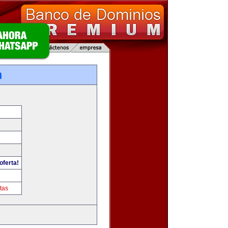
m
oferta!
tas