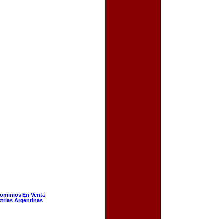
ominios En Venta
strias Argentinas