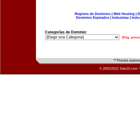
Registro de Dominios
|
Web Hosting
|
D
Dominios Expirados
|
Industrias
|
Indu
Categorías de Dominio:
[Pág. princi
** Precios expre
© 2002/2022 Solo10.com