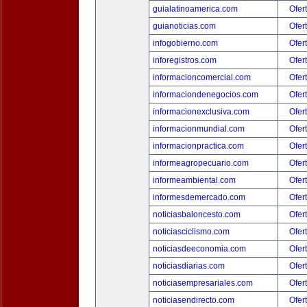
guialatinoamerica.com
Ofer
guianoticias.com
Ofer
infogobierno.com
Ofer
inforegistros.com
Ofer
informacioncomercial.com
Ofer
informaciondenegocios.com
Ofer
informacionexclusiva.com
Ofer
informacionmundial.com
Ofer
informacionpractica.com
Ofer
informeagropecuario.com
Ofer
informeambiental.com
Ofer
informesdemercado.com
Ofer
noticiasbaloncesto.com
Ofer
noticiasciclismo.com
Ofer
noticiasdeeconomia.com
Ofer
noticiasdiarias.com
Ofer
noticiasempresariales.com
Ofer
noticiasendirecto.com
Ofer