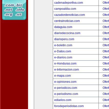
cadenadeportiva.com
Ofer
campoaldia.com
Ofer
cazadordenoticias.com
Ofer
centralnoticias.com
Ofer
dataguia.com
Ofer
diariodecocina.com
Ofer
diarioperu.com
Ofer
e-boletin.com
Ofer
e-Datos.com
Ofer
e-diarios.com
Ofer
e-Honduras.com
Ofer
e-Informacion.com
Ofer
e-mapa.com
Ofer
e-opiniones.com
Ofer
e-periodicos.com
Ofer
e-periodismo.com
Ofer
ediarios.com
Ofer
forodeperiodistas.com
Ofer