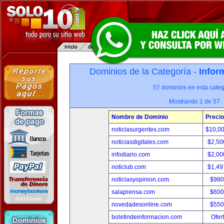
Dominios de la Categoría -
Infor
57 dominios en esta categ
Mostrando 1 de 57
Nombre de Dominio
Precio
noticiasurgentes.com
$10,0
noticiasdigitales.com
$2,50
infodiario.com
$2,00
noticlub.com
$1,49
noticiasyopinion.com
$980
salaprensa.com
$600
novedadesonline.com
$550
boletindeinformacion.com
Ofer