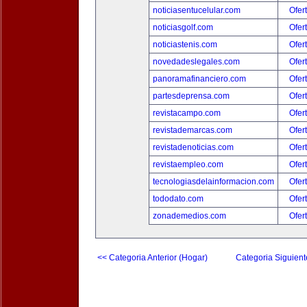
noticiasentucelular.com
Ofer
noticiasgolf.com
Ofer
noticiastenis.com
Ofer
novedadeslegales.com
Ofer
panoramafinanciero.com
Ofer
partesdeprensa.com
Ofer
revistacampo.com
Ofer
revistademarcas.com
Ofer
revistadenoticias.com
Ofer
revistaempleo.com
Ofer
tecnologiasdelainformacion.com
Ofer
tododato.com
Ofer
zonademedios.com
Ofer
<< Categoria Anterior (Hogar)
Categoria Siguient