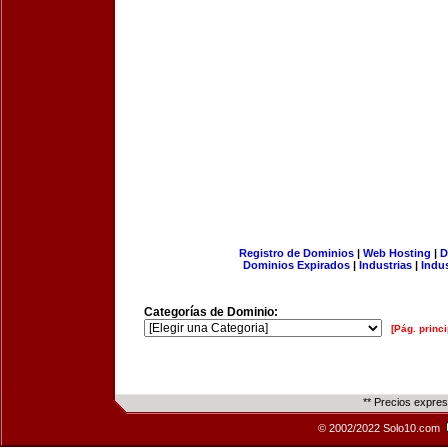
Registro de Dominios
|
Web Hosting
|
D
Dominios Expirados
|
Industrias
|
Indu
Categorías de Dominio:
[Pág. princi
** Precios expre
© 2002/2022 Solo10.com