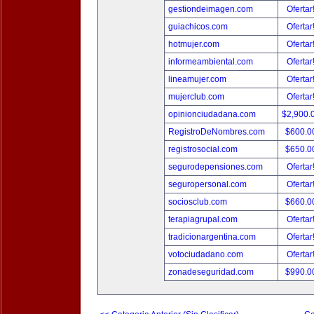
gestiondeimagen.com
Ofertar
guiachicos.com
Ofertar
hotmujer.com
Ofertar
informeambiental.com
Ofertar
lineamujer.com
Ofertar
mujerclub.com
Ofertar
opinionciudadana.com
$2,900.
RegistroDeNombres.com
$600.0
registrosocial.com
$650.0
segurodepensiones.com
Ofertar
seguropersonal.com
Ofertar
sociosclub.com
$660.0
terapiagrupal.com
Ofertar
tradicionargentina.com
Ofertar
votociudadano.com
Ofertar
zonadeseguridad.com
$990.0