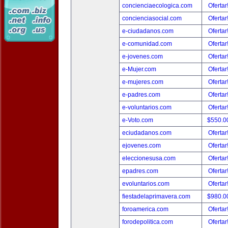
concienciaecologica.com
Ofertar
concienciasocial.com
Ofertar
e-ciudadanos.com
Ofertar
e-comunidad.com
Ofertar
e-jovenes.com
Ofertar
e-Mujer.com
Ofertar
e-mujeres.com
Ofertar
e-padres.com
Ofertar
e-voluntarios.com
Ofertar
e-Voto.com
$550.0
eciudadanos.com
Ofertar
ejovenes.com
Ofertar
eleccionesusa.com
Ofertar
epadres.com
Ofertar
evoluntarios.com
Ofertar
fiestadelaprimavera.com
$980.0
foroamerica.com
Ofertar
forodepolitica.com
Ofertar