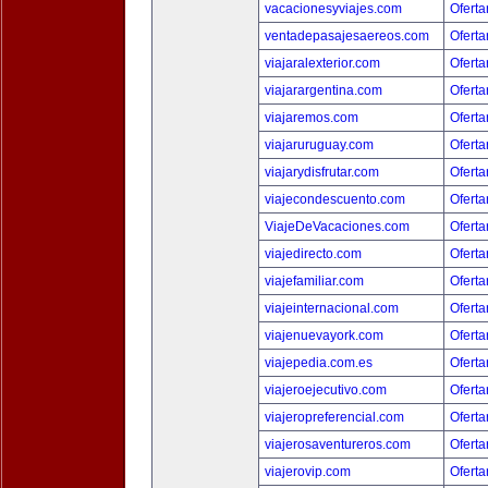
vacacionesyviajes.com
Oferta
ventadepasajesaereos.com
Oferta
viajaralexterior.com
Oferta
viajarargentina.com
Oferta
viajaremos.com
Oferta
viajaruruguay.com
Oferta
viajarydisfrutar.com
Oferta
viajecondescuento.com
Oferta
ViajeDeVacaciones.com
Oferta
viajedirecto.com
Oferta
viajefamiliar.com
Oferta
viajeinternacional.com
Oferta
viajenuevayork.com
Oferta
viajepedia.com.es
Oferta
viajeroejecutivo.com
Oferta
viajeropreferencial.com
Oferta
viajerosaventureros.com
Oferta
viajerovip.com
Oferta