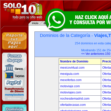
Dominios de la Categoría -
Viajes,
254 dominios en esta categ
Mostrando 151 de 25
<< Ver anteriores 150
Nombre de Dominio
Preci
mexicovirtual.com
Oferta
mexiguia.com
Oferta
mexofertas.com
Oferta
motoviaje.com
Oferta
motoviajes.com
Oferta
nochesdemadrid.com
Oferta
ofertadecasas.com
Oferta